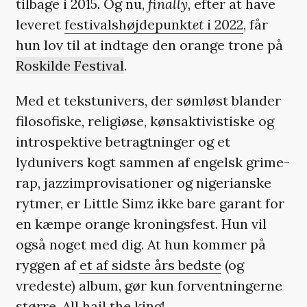
tilbage i 2015. Og nu,
finally
, efter at have
leveret
festivalshøjdepunkt
et
i 2022
, får
hun lov til at indtage den orange trone på
Roskilde Festival
.
Med et tekstunivers, der sømløst blander
filosofiske, religiøse, kønsaktivistiske og
introspektive betragtninger og et
lydunivers kogt sammen af engelsk grime-
rap, jazzimprovisationer og nigerianske
rytmer, er Little Simz ikke bare garant for
en kæmpe orange kroningsfest. Hun vil
også noget med dig. At hun kommer på
ryggen af
et af sidste års bedste
(og
vredeste) album, gør kun forventningerne
større. All hail the king!