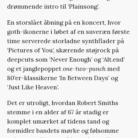
drømmende intro til ‘Plainsong’.
En storslået åbning på en koncert, hvor
goth-ikonerne i løbet af en suveræn første
time serverede storladne synthflader på
‘Pictures of You’, skærende støjrock på
deepcuts som ‘Never Enough’ og ‘Alt.end’
og et janglepoppet
one-two-punch
med
80’er-klassikerne ‘In Between Days’ og
‘Just Like Heaven’.
Det er utroligt, hvordan Robert Smiths
stemme i en alder af 67 år stadig er
komplet umærket af tidens tand og
formidler bandets mørke og følsomme