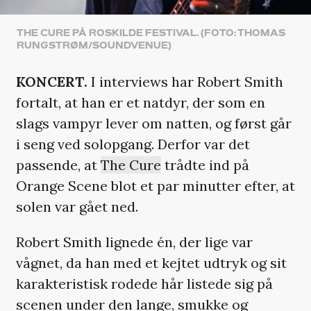
THE CURE PÅ ROSKILDE FESTIVAL. (FOTO: THOMAS
RUNGSTRØM/SOUNDVENUE)
KONCERT.
I interviews har Robert Smith
fortalt, at han er et natdyr, der som en
slags vampyr lever om natten, og først går
i seng ved solopgang. Derfor var det
passende, at
The Cure
trådte ind på
Orange Scene blot et par minutter efter, at
solen var gået ned.
Robert Smith lignede én, der lige var
vågnet, da han med et kejtet udtryk og sit
karakteristisk rodede hår listede sig på
scenen under den lange, smukke og