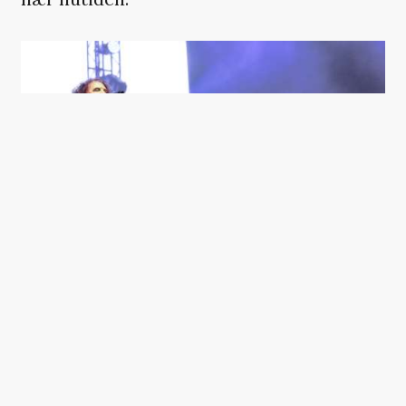
THE CURE PÅ ROSKILDE FESTIVAL. (FOTO: THOMAS
RUNGSTRØM/SOUNDVENUE)
Inden koncerten virkede The Cure ellers
som en mere højaktuel booking, end de