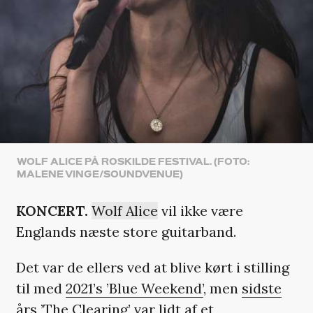
WOLF ALICE PÅ ROSKILDE FESTIVAL. (FOTO:
MALENE VINGE/SOUNDVENUE)
KONCERT.
Wolf Alice
vil ikke være
Englands næste store guitarband.
Det var de ellers ved at blive kørt i stilling
til med
2021’s ’Blue Weekend’
, men
sidste
års ’The Clearing’
var lidt af et