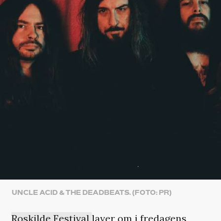
UNCLE ACID & THE DEADBEATS. (FOTO: PR)
Roskilde Festival
laver om i fredagens