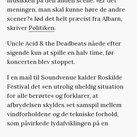
musikken på den anden scene. »Er det
meningen, man skal kunne høre de andre
scener?« lød det helt præcist fra Albarn,
skriver
Politiken
.
Uncle Acid & the Deadbeats nåede efter
sigende kun at spille en halv time, før
koncerten blev stoppet.
I en mail til Soundvenue kalder Roskilde
Festival det »en utrolig uheldig situation
for alle berørte« og forklarer, at
afbrydelsen skyldes »et samspil mellem
vindforholdene og de tekniske forhold,
som påvirkede lydafviklingen på en
uhensigtsmæssig måde«.