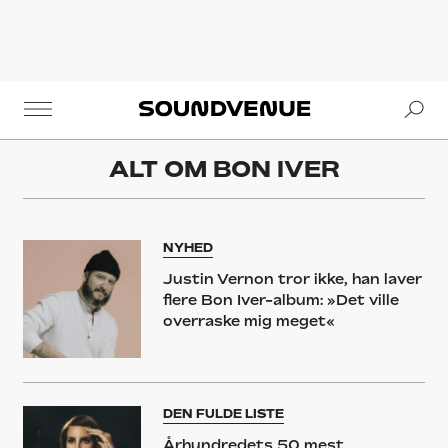
Se
Soundvenue
ALT OM
BON IVER
NYHED
Justin Vernon tror ikke, han laver
flere Bon Iver-album: »Det ville
overraske mig meget«
DEN FULDE LISTE
Århundredets 50 mest