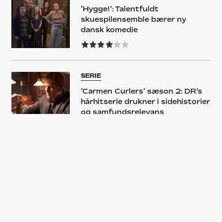
’Hygge!’: Talentfuldt
skuespilensemble bærer ny
dansk komedie
SERIE
’Carmen Curlers’ sæson 2: DR’s
hårhitserie drukner i sidehistorier
og samfundsrelevans
NYHED
Danske stortalenter inviterer til
giftigt middagsselskab i ‘Hygge!’
– se traileren