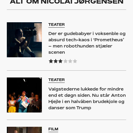
ALT OM
NICOLAI JØRGENSEN
TEATER
Der er gudebabyer i voksenble og
absurd tech-kaos i ‘Prometheus’
– men robothunden stjæler
scenen
TEATER
Valgstederne lukkede for mindre
end et døgn siden. Nu står Anton
Hjejle i en halvåben brudekjole og
danser som Trump
FILM