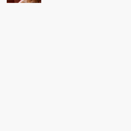
NYHED
Musical-fadæsen ‘Cats’ står til
at tabe op mod 100 millioner
dollars
ÅRET DER GIK
De største film- og
serieskuffelser i 2019: Fra
komedier med numsefetisch til
søvndyssende Chalamet
FILM
’Cats’: Nøgen Idris Elba er en