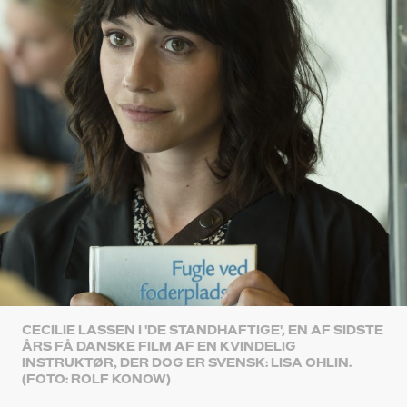
CECILIE LASSEN I 'DE STANDHAFTIGE', EN AF SIDSTE
ÅRS FÅ DANSKE FILM AF EN KVINDELIG
INSTRUKTØR, DER DOG ER SVENSK: LISA OHLIN.
(FOTO: ROLF KONOW)