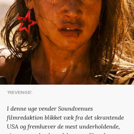
'REVENGE'.
I denne uge vender Soundvenues
filmredaktion blikket væk fra det skrantende
USA og fremhæver de mest underholdende,