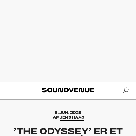
Se
Soundvenue
8. JUN. 2026
AF
JENS HAAG
’THE ODYSSEY’ ER ET