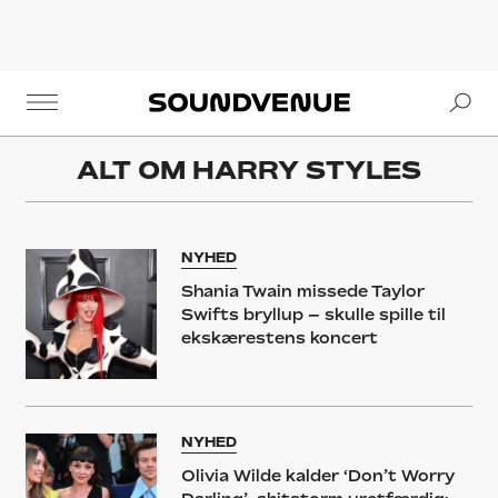
Se
Soundvenue
ALT OM
HARRY STYLES
NYHED
Shania Twain missede Taylor
Swifts bryllup – skulle spille til
ekskærestens koncert
NYHED
Olivia Wilde kalder ‘Don’t Worry