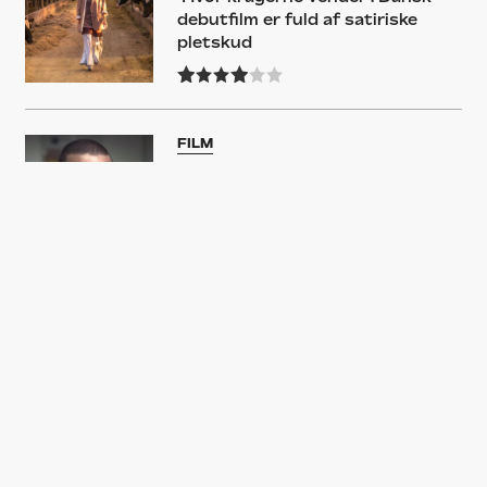
debutfilm er fuld af satiriske
pletskud
FILM
’Palmer’: Justin Timberlake kan
ikke redde forudsigeligt drama
FILM
‘The Painter and the Thief’:
Prisvindende norsk dokumentar
overgår fiktionen