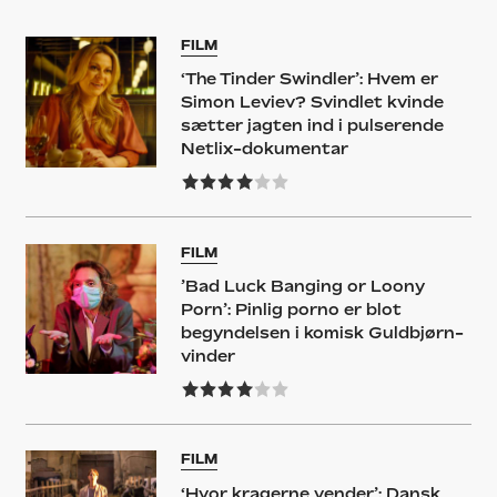
FILM
‘The Tinder Swindler’: Hvem er
Simon Leviev? Svindlet kvinde
sætter jagten ind i pulserende
Netlix-dokumentar
FILM
’Bad Luck Banging or Loony
Porn’: Pinlig porno er blot
begyndelsen i komisk Guldbjørn-
vinder
FILM
‘Hvor kragerne vender’: Dansk