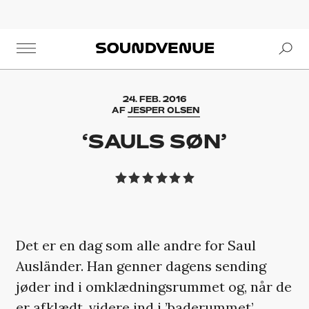
Se
Soundvenue
24. FEB. 2016
AF
JESPER OLSEN
‘SAULS SØN’
Det er en dag som alle andre for Saul
Ausländer. Han genner dagens sending
jøder ind i omklædningsrummet og, når de
er afklædt, videre ind i ’baderummet’.