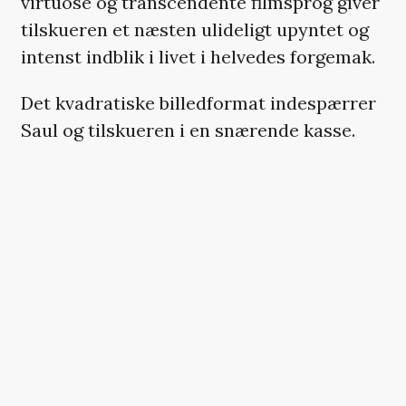
virtuose og transcendente filmsprog giver
tilskueren et næsten ulideligt upyntet og
intenst indblik i livet i helvedes forgemak.
Det kvadratiske billedformat indespærrer
Saul og tilskueren i en snærende kasse.
Fra alle sider høres sagte stemmer, gråd
og skærende skrig. Det håndholdte
kamera klæber sig klaustrofobisk til Sauls
nakke og forlader den kun for at bevæge
sig om foran hans stenansigt med de
udtryksløse øjne, der har set mere lidelse,
end noget menneske bør se. Nu
registrerer han det dårligt nok længere.
Når han i ubrudte indstillinger bevæger sig
igennem dette menneskelige slagterhus,