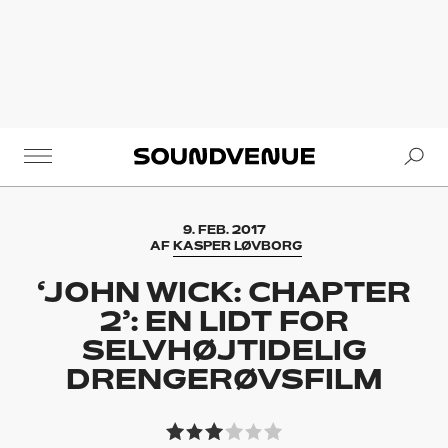
Se
Soundvenue
9. FEB. 2017
AF
KASPER LØVBORG
‘JOHN WICK: CHAPTER
2’: EN LIDT FOR
SELVHØJTIDELIG
DRENGERØVSFILM