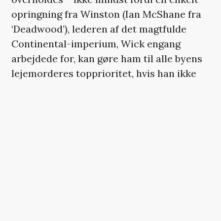
opringning fra Winston (Ian McShane fra
‘Deadwood’), lederen af det magtfulde
Continental-imperium, Wick engang
arbejdede for, kan gøre ham til alle byens
lejemorderes topprioritet, hvis han ikke
makker ret.
Andetsteds i underverdenen bliver Neo og
Morpheus genforenet, da John Wick søger
hjælp fra The Bowery King, spillet af
Laurence Fishburne, der forsyner den
pensionerede dræbermaskine med en
pistol til at eliminere alle den italienske
families bodyguards, heriblandt Wicks
tidligere kollega Cassian (Common) og den