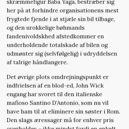
skræmmefigur Baba Yaga, bestræber sig
her på at forhindre organisationens mest
frygtede fjende i at stjæle sin bil tilbage,
og den urokkelige bøhmands
fandenivoldskhed afstedkommer en
underholdende totalskade af bilen og
udmønter sig (selvfølgelig) i udryddelsen
af talrige håndlangere.
Det øvrige plots omdrejningspunkt er
indfrielsen af en blod-ed, John Wick
engang har svoret til den italienske
mafioso Santino D’Antonio, som nu vil
have ham til at eliminere sin søster i Rom.
Den slags æressager må for enhver pris
overholdes – ikke mindst fordi en enkelt