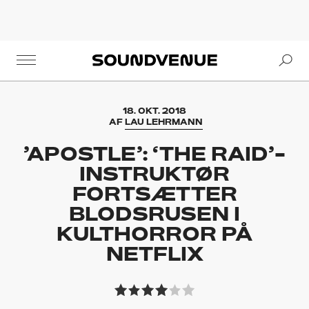
Se
Soundvenue
18. OKT. 2018
AF
LAU LEHRMANN
’APOSTLE’: ‘THE RAID’-
INSTRUKTØR
FORTSÆTTER
BLODSRUSEN I
KULTHORROR PÅ
NETFLIX