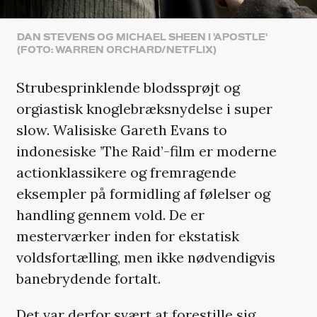
DAN STEVENS OG MICHAEL SHEEN I 'APOSTLE'
(FOTO: WARREN ORCHARD/NETFLIX)
Strubesprinklende blodssprøjt og
orgiastisk knoglebræksnydelse i super
slow. Walisiske Gareth Evans to
indonesiske ’The Raid’-film er moderne
actionklassikere og fremragende
eksempler på formidling af følelser og
handling gennem vold. De er
mesterværker inden for ekstatisk
voldsfortælling, men ikke nødvendigvis
banebrydende fortalt.
Det var derfor svært at forestille sig,