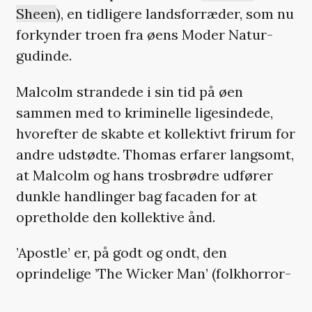
Sheen
), en tidligere landsforræder, som nu
forkynder troen fra øens Moder Natur-
gudinde.
Malcolm strandede i sin tid på øen
sammen med to kriminelle ligesindede,
hvorefter de skabte et kollektivt frirum for
andre udstødte. Thomas erfarer langsomt,
at Malcolm og hans trosbrødre udfører
dunkle handlinger bag facaden for at
opretholde den kollektive ånd.
’Apostle’ er, på godt og ondt, den
oprindelige ’The Wicker Man’ (folkhorror-
genrens egen gudinde) taget til næste