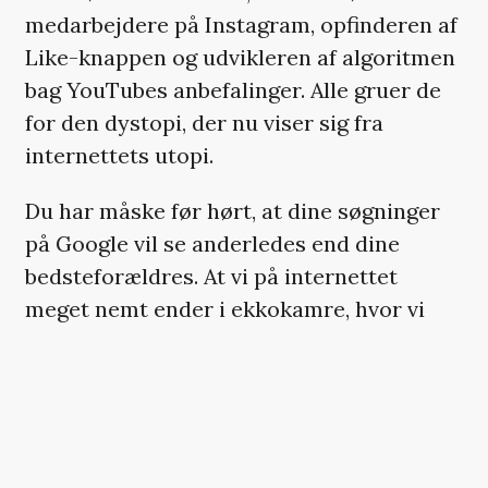
medarbejdere på Instagram, opfinderen af
Like-knappen og udvikleren af algoritmen
bag YouTubes anbefalinger. Alle gruer de
for den dystopi, der nu viser sig fra
internettets utopi.
Du har måske før hørt, at dine søgninger
på Google vil se anderledes end dine
bedsteforældres. At vi på internettet
meget nemt ender i ekkokamre, hvor vi
konstant bliver bekræftet i vores
eksisterende holdninger. Du ved måske, at
vi lever i en mere og mere polariseret
verden, hvor internettets mørkeste
afkroge kan konvertere mænd til incels, og