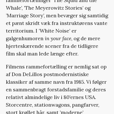
familiefortællinger ’The Squid and the
Whale’, ’The Meyerowitz Stories’ og
’Marriage Story’, men bevæger sig samtidig
et pænt skridt væk fra instruktørens vante
territorium. I ’White Noise’ er
galgenhumoren
in your face
, og de mere
hjerteskærende scener fra de tidligere
film skal man lede længe efter.
Filmens rammefortælling er nemlig sat op
af Don DeLillos postmodernistiske
klassiker af samme navn fra 1985. Vi følger
en sammenbragt forstadsfamilie og deres
relativt almindelige liv i 80’ernes USA.
Storcentre, stationwagons, pangfarver,
stort krøllet hår, samt ’moderne’