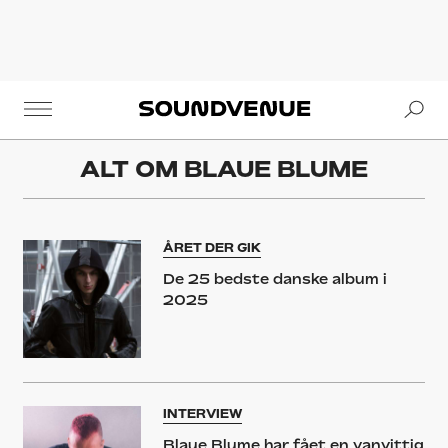
Se
Soundvenue
ALT OM
BLAUE BLUME
ÅRET DER GIK
De 25 bedste danske album i
2025
INTERVIEW
Blaue Blume har fået en vanvittig