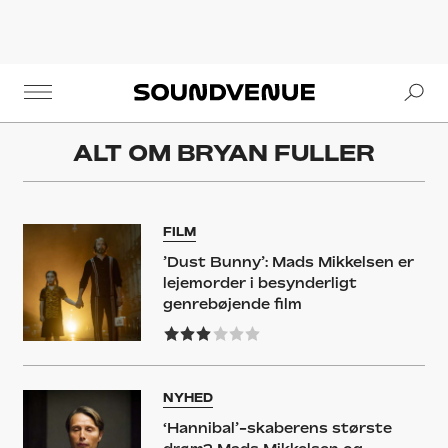
Se
Soundvenue
ALT OM
BRYAN FULLER
FILM
’Dust Bunny’: Mads Mikkelsen er
lejemorder i besynderligt
genrebøjende film
NYHED
‘Hannibal’-skaberens største