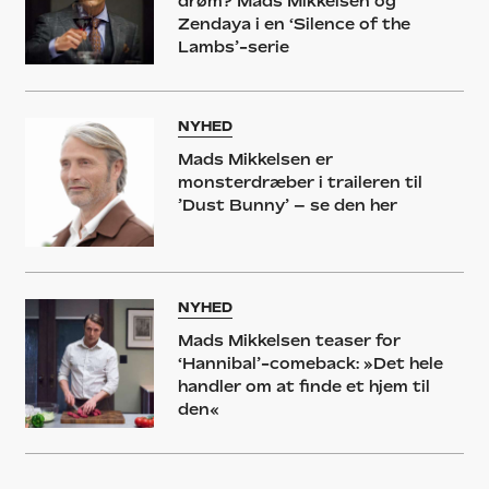
drøm? Mads Mikkelsen og
Zendaya i en ‘Silence of the
Lambs’-serie
NYHED
Mads Mikkelsen er
monsterdræber i traileren til
’Dust Bunny’ – se den her
NYHED
Mads Mikkelsen teaser for
‘Hannibal’-comeback: »Det hele
handler om at finde et hjem til
den«
NYHED