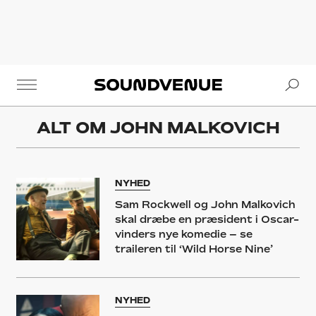
Se
Soundvenue
ALT OM
JOHN MALKOVICH
NYHED
Sam Rockwell og John Malkovich
skal dræbe en præsident i Oscar-
vinders nye komedie – se
traileren til ‘Wild Horse Nine’
NYHED