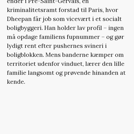
ender i Pré-Saint-Gervais, en
kriminalitetsramt forstad til Paris, hvor
Dheepan får job som vicevært i et socialt
boligbyggeri. Han holder lav profil – ingen
må opdage familiens fupnummer – og gør
lydigt rent efter pushernes svineri i
boligblokken. Mens banderne kæmper om
territoriet udenfor vinduet, lærer den lille
familie langsomt og prøvende hinanden at
kende.
I stil med det virkelighedsnære
fængselsdrama ’Profeten’ (2009)
farvelægger Audiard tålmodigt sine
karakterer, der hver især plages af
ensomhed og frustration over deres