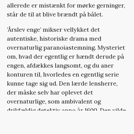
allerede er mistænkt for mørke gerninger,
står de til at blive brændt på bålet.
’Årslev enge’ mikser vellykket det
autentiske, historiske drama med
overnaturlig paranoiastemning. Mysteriet
om, hvad der egentlig er hændt derude på
engen, afdækkes langsomt, og du aner
konturen til, hvorledes en egentlig serie
kunne tage sig ud. Den lærde lensherre,
der måske selv har oplevet det
overnaturlige, som ambivalent og
drikfældig detektiv anno år 1600. Den vilde
ungdom på universitetet i Wittenberg og
hans tydelige fascination af Elline, der står