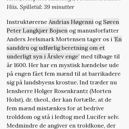
Hiis. Spilletid: 39 minutter
Instruktørerne
Andrias Høgenni
og
Søren
Peter Langkjær Bojsen
og manusforfatter
Anders Jeelsmark Mortensen tager os i
’En
sanddru og udførlig beretning om et
underligt syn i Årslev enge’
med tilbage til
år 1600. Her har en mystisk hændelse ude
på engen fået fem mænd til at barrikadere
sig på landsbyens krostue. Ind træder nu
lensherre Holger Rosenkrantz (Morten
Holst), dr. theol., der kan fortælle, at de
fem mænd mistænkes for at bedrive
trolddom og stå i ledtog med Lucifer selv.
Medmindre de angiver en troldkone, der