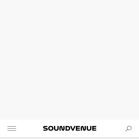
Se
Soundvenue