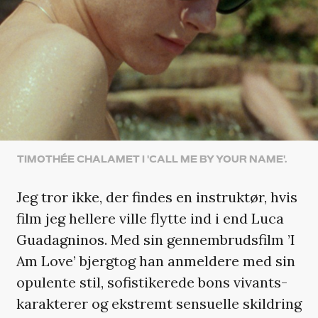
TIMOTHÉE CHALAMET I 'CALL ME BY YOUR NAME'.
Jeg tror ikke, der findes en instruktør, hvis
film jeg hellere ville flytte ind i end Luca
Guadagninos. Med sin gennembrudsfilm ’I
Am Love’ bjergtog han anmeldere med sin
opulente stil, sofistikerede bons vivants-
karakterer og ekstremt sensuelle skildring