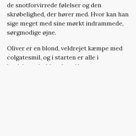
de snotforvirrede følelser og den
skrøbelighed, der hører med. Hvor kan han
sige meget med sine mørkt indrammede,
sørgmodige øjne.
Oliver er en blond, veldrejet kæmpe med
colgatesmil, og i starten er alle i
landsbyen forblændet af hans
filmstjernefremtoning. Men der er også
noget enormt overvældende over ham.
Over hans overdimensionerede
proportioner og voldsomme bevægelser,
og det afspejles genialt filmisk, hvor
fremmed hans væremåde og manerer er
for Elio og hans familie. I starten af filmen