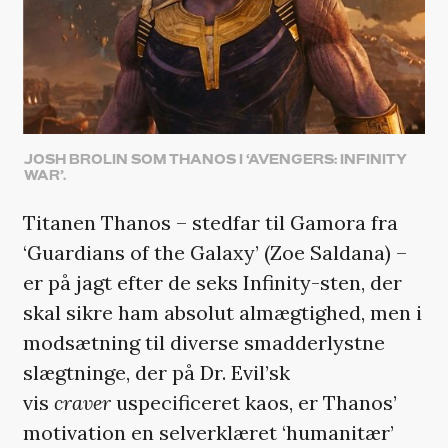
JOSH BROLIN SOM THANOS I ‘AVENGERS: INFINITY
WAR’.
Titanen Thanos – stedfar til Gamora fra
‘Guardians of the Galaxy’ (Zoe Saldana) –
er på jagt efter de seks Infinity-sten, der
skal sikre ham absolut almægtighed, men i
modsætning til diverse smadderlystne
slægtninge, der på Dr. Evil’sk
vis
craver
uspecificeret kaos, er Thanos’
motivation en selverklæret ‘humanitær’