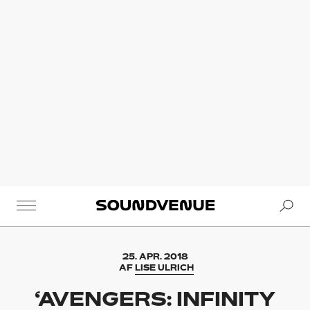
Se
Soundvenue
25. APR. 2018
AF
LISE ULRICH
‘AVENGERS: INFINITY