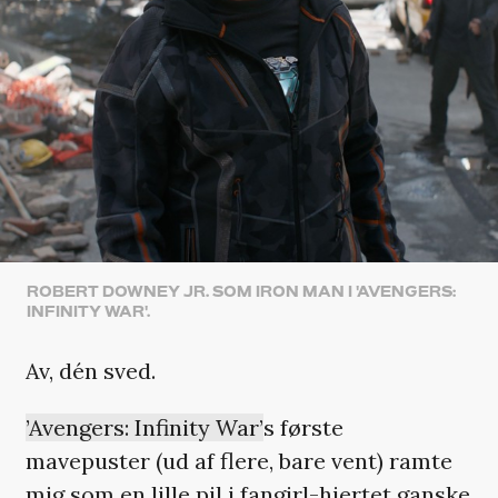
ROBERT DOWNEY JR. SOM IRON MAN I 'AVENGERS:
INFINITY WAR'.
Av, dén sved.
’Avengers: Infinity War’
s første
mavepuster (ud af flere, bare vent) ramte
mig som en lille pil i fangirl-hjertet ganske