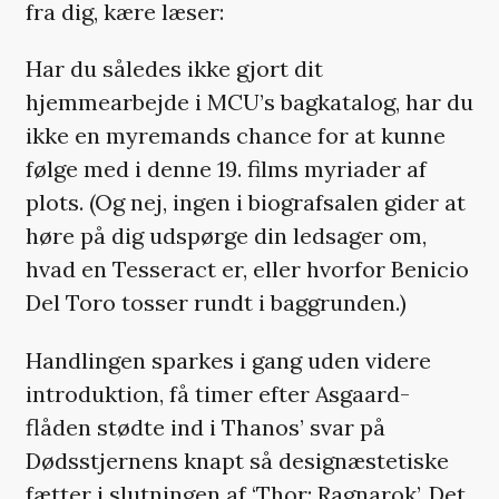
fra dig, kære læser:
Har du således ikke gjort dit
hjemmearbejde i MCU’s bagkatalog, har du
ikke en myremands chance for at kunne
følge med i denne 19. films myriader af
plots. (Og nej, ingen i biografsalen gider at
høre på dig udspørge din ledsager om,
hvad en Tesseract er, eller hvorfor Benicio
Del Toro tosser rundt i baggrunden.)
Handlingen sparkes i gang uden videre
introduktion, få timer efter Asgaard-
flåden stødte ind i Thanos’ svar på
Dødsstjernens knapt så designæstetiske
fætter i slutningen af ‘Thor: Ragnarok’. Det