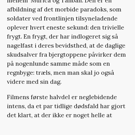
mellem ’Murica og Taliban. Den er en
afbildning af det morbide paradoks, som
soldater ved frontlinjen tilsyneladende
oplever hvert eneste sekund: den trivielle
frygt. En frygt, der har indlogeret sig så
nagelfast i deres bevidsthed, at de daglige
skudsalver fra bjergtoppene påvirker dem
på nogenlunde samme måde som en
regnbyge: træls, men man skal jo også
videre med sin dag.
Filmens første halvdel er neglebidende
intens, da et par tidlige dødsfald har gjort
det klart, at der ikke er noget helle at
finde. Men midt i intensiteten lærer vi
langsomt de 54 soldater at kende: Hvor de