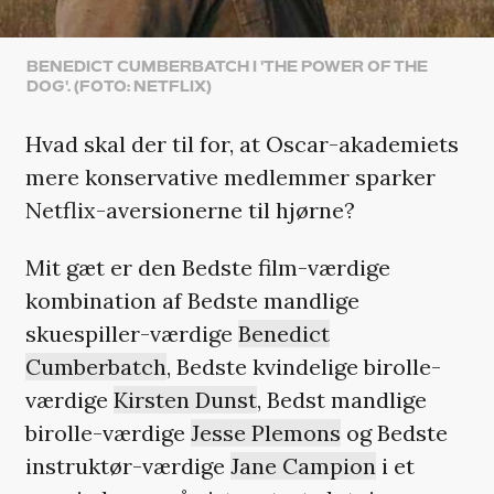
BENEDICT CUMBERBATCH I 'THE POWER OF THE
DOG'. (FOTO: NETFLIX)
Hvad skal der til for, at Oscar-akademiets
mere konservative medlemmer sparker
Netflix-aversionerne til hjørne?
Mit gæt er den Bedste film-værdige
kombination af Bedste mandlige
skuespiller-værdige
Benedict
Cumberbatch
, Bedste kvindelige birolle-
værdige
Kirsten Dunst
, Bedst mandlige
birolle-værdige
Jesse Plemons
og Bedste
instruktør-værdige
Jane Campion
i et