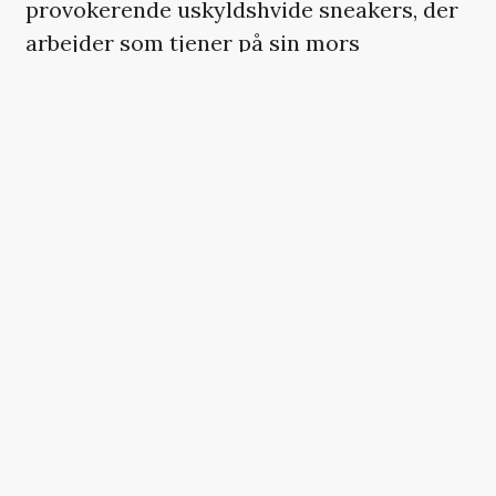
provokerende uskyldshvide sneakers, der
arbejder som tjener på sin mors
præriebeværtning og selv fletter delikate
pynteblomster af papir til homofobiske
Phils udtalte foragt.
Da voksemobberen i filmens åbningsscene
demonstrativt futter en af kreationerne af
for at tænde sin cigaret, blusser gløderne
under et potentielt identitetssammenstød
så snigende urovækkende, at filmens
sidste tredjedel ville have gjort Alfred
Hitchcock stolt.