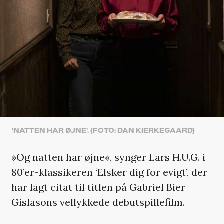
'NATTEN HAR ØJNE'. (FOTO: DAN KIERKEGAARD)
»Og natten har øjne«, synger Lars H.U.G. i
80’er-klassikeren ‘Elsker dig for evigt’, der
har lagt citat til titlen på Gabriel Bier
Gislasons vellykkede debutspillefilm.