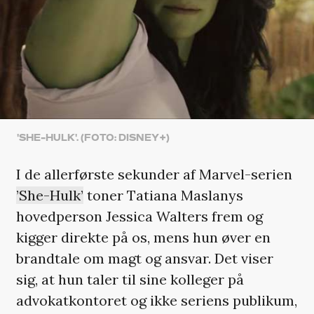
'SHE-HULK'. (FOTO: DISNEY+)
I de allerførste sekunder af Marvel-serien
’She-Hulk’
toner Tatiana Maslanys
hovedperson Jessica Walters frem og
kigger direkte på os, mens hun øver en
brandtale om magt og ansvar. Det viser
sig, at hun taler til sine kolleger på
advokatkontoret og ikke seriens publikum,