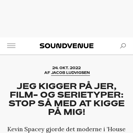
Se
Soundvenue
24. OKT. 2022
AF
JACOB LUDVIGSEN
JEG KIGGER PÅ JER,
FILM- OG SERIETYPER:
STOP SÅ MED AT KIGGE
PÅ MIG!
Kevin Spacey gjorde det moderne i ’House