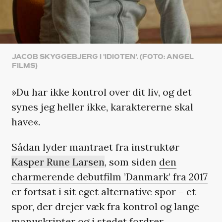
JACOB SKYGGEBJERG I 'IDIOTEN'. (FOTO: ANGEL
FILMS)
»Du har ikke kontrol over dit liv, og det
synes jeg heller ikke, karaktererne skal
have«.
Sådan lyder mantraet fra instruktør
Kasper Rune Larsen
, som siden
den
charmerende debutfilm ’Danmark’ fra 2017
er fortsat i sit eget alternative spor – et
spor, der drejer væk fra kontrol og lange
manuskripter og i stedet fordrer