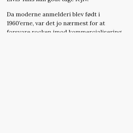
Da moderne anmelderi blev født i
1960’erne, var det jo nærmest for at
forsvare rocken imod kommercialisering.
Musik skulle indeholde flere lag, allerhelst
skulle den kunne redde verden.
De seneste år er der ganske vist sket en
udvikling mod, at popmusik bliver
anerkendt af kritikere på lige fod med
rock og andre genrer. I hvert fald en vis
popmusik – se bare på en som Taylor
Swift. Andre artister, som Ed Sheeran,
bliver fortsat set ned på.