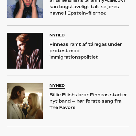
af Billie Eilishs Grammy-tale: »Vi
kan bogstaveligt talt se jeres
navne i Epstein-filerne«
NYHED
Finneas ramt af tåregas under
protest mod
immigrationspolitiet
NYHED
Billie Eilishs bror Finneas starter
nyt band – hør første sang fra
The Favors
KONCERT