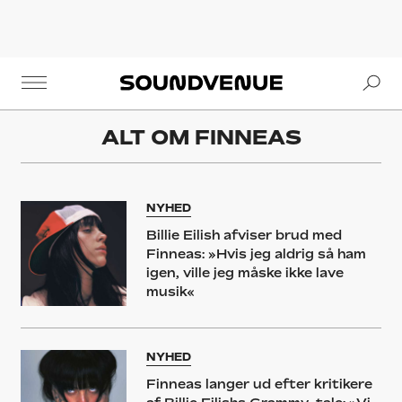
Se
Soundvenue
ALT OM
FINNEAS
NYHED
Billie Eilish afviser brud med
Finneas: »Hvis jeg aldrig så ham
igen, ville jeg måske ikke lave
musik«
NYHED
Finneas langer ud efter kritikere