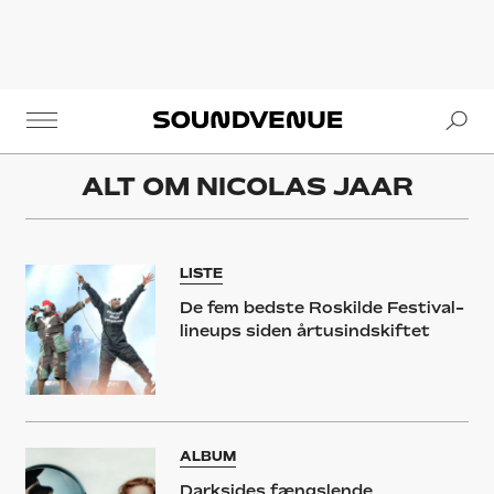
Se
Soundvenue
ALT OM
NICOLAS JAAR
LISTE
De fem bedste Roskilde Festival-
lineups siden årtusindskiftet
ALBUM
Darksides fængslende