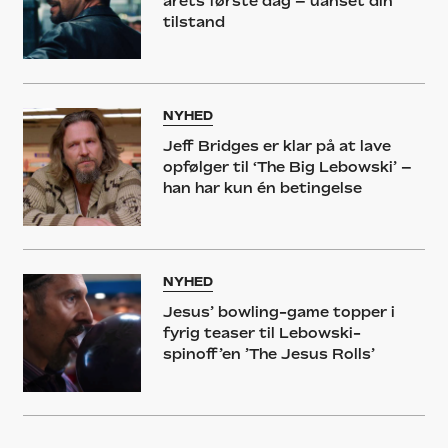
årets første dag – uanset din
tilstand
NYHED
Jeff Bridges er klar på at lave
opfølger til ‘The Big Lebowski’ –
han har kun én betingelse
NYHED
Jesus’ bowling-game topper i
fyrig teaser til Lebowski-
spinoff’en ’The Jesus Rolls’
NYHED