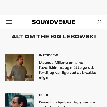
Se
Soundvenue
ALT OM
THE BIG LEBOWSKI
INTERVIEW
Magnus Millang om sine
favoritfilm: »Jeg måtte gå ud,
fordi jeg var lige ved at brække
mig«
GUIDE
Disse film hjælper dig igennem