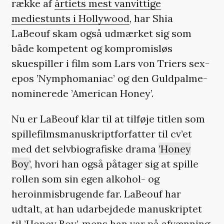
række af
årtiets mest vanvittige
mediestunts i Hollywood
, har Shia
LaBeouf skam også udmærket sig som
både kompetent og kompromisløs
skuespiller i film som Lars von Triers sex-
epos ’Nymphomaniac’ og den Guldpalme-
nominerede ’American Honey’.
Nu er LaBeouf klar til at tilføje titlen som
spillefilmsmanuskriptforfatter til cv’et
med det selvbiografiske drama
’Honey
Boy’
, hvori han også påtager sig at spille
rollen som sin egen alkohol- og
heroinmisbrugende far. LaBeouf har
udtalt, at han udarbejdede manuskriptet
til ’Honey Boy’, mens han var på afvænning