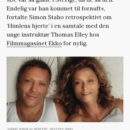
Endelig var han kommet til fornuft«,
fortalte Simon Staho retrospektivt om
’Himlens hjerte’ i en samtale med den
unge instruktør Thomas Elley hos
Filmmagasinet Ekko
for nylig.
‘HIMLENS HJERTE’. (FOTO: PR)