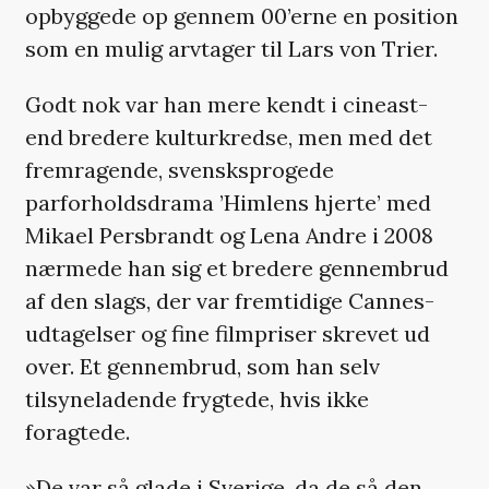
opbyggede op gennem 00’erne en position
som en mulig arvtager til Lars von Trier.
Godt nok var han mere kendt i cineast-
end bredere kulturkredse, men med det
fremragende, svensksprogede
parforholdsdrama ’Himlens hjerte’ med
Mikael Persbrandt og Lena Andre i 2008
nærmede han sig et bredere gennembrud
af den slags, der var fremtidige Cannes-
udtagelser og fine filmpriser skrevet ud
over. Et gennembrud, som han selv
tilsyneladende frygtede, hvis ikke
foragtede.
»De var så glade i Sverige, da de så den.