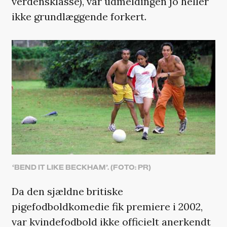
verdensklasse), var udmeldingen jo heller
ikke grundlæggende forkert.
‘BEND IT LIKE BECKHAM’. (FOTO: PR)
Da den sjældne britiske
pigefodboldkomedie fik premiere i 2002,
var kvindefodbold ikke officielt anerkendt