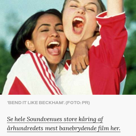
'BEND IT LIKE BECKHAM'. (FOTO: PR)
Se hele Soundvenues store kåring af
århundredets mest banebrydende film her
.