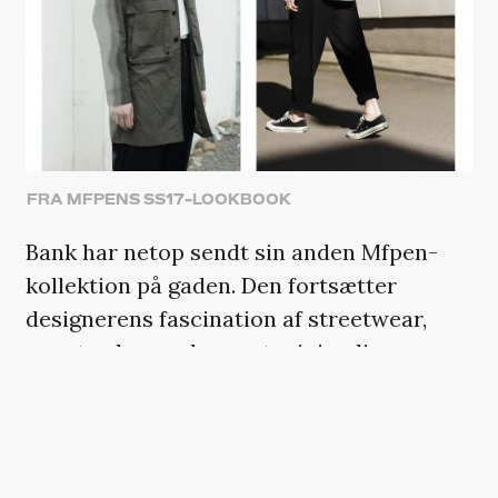
FRA MFPENS SS17-LOOKBOOK
Bank har netop sendt sin anden Mfpen-
kollektion på gaden. Den fortsætter
designerens fascination af streetwear,
men trods en udpræget minimalisme
skiller tøjet sig ud på den danske
modescene og sætter på visse områder
samme æstetiske kurs, som eksempelvis
svenske Our Legacy har gjort det med