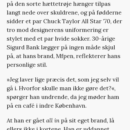
på den sorte hættetrøje hænger tilpas
langt nede over skuldrene, og på fødderne
sidder et par Chuck Taylor All Star ’70, der
tro mod designerens uniformering er
stylet med et par hvide sokker. 30-årige
Sigurd Bank lægger på ingen måde skjul
på, at hans brand, Mfpen, reflekterer hans
personlige stil.
»Jeg laver lige præcis det, som jeg selv vil
gå i. Hvorfor skulle man ikke gøre det?«,
spørger han undrende, da jeg møder ham
på en café i indre København.
At han er gået
all in
på sit eget brand, lå
ellers ikke i kortene. Han er uddannet