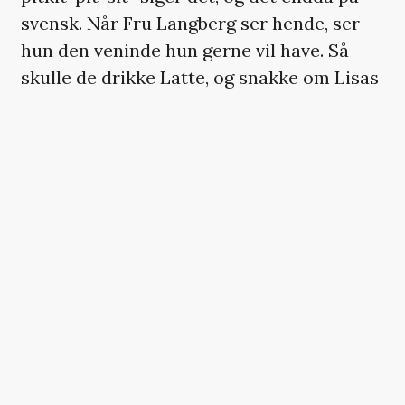
svensk. Når Fru Langberg ser hende, ser
hun den veninde hun gerne vil have. Så
skulle de drikke Latte, og snakke om Lisas
tur til Indien, og de skulle købe
pyntepuder, og gå rundt i bare ben og
uldne sokker. Hr Direktøren selv, ser en
svensk blond pige med troldehår og talje,
som med GARANTI går i klorhvide
Sloggitrusser. Og det er det der er hele
kimen: Alle kan lide hende… Forskellige
grunde måske, men vi kan lide hende, kan
vi.
Hun synger godt, hun har skrevet gode
sange og alle der har Lisa på cd, vil kunne