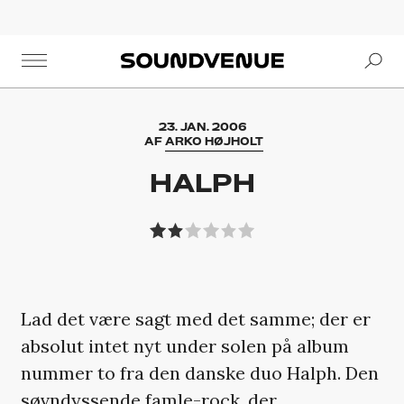
Se
Soundvenue
23. JAN. 2006
AF
ARKO HØJHOLT
HALPH
Lad det være sagt med det samme; der er
absolut intet nyt under solen på album
nummer to fra den danske duo Halph. Den
søvndyssende famle-rock, der