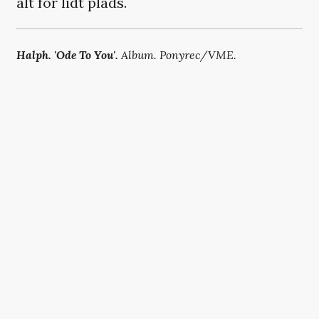
alt for lidt plads.
Halph.
'Ode To You'.
Album. Ponyrec/VME.
VI ANBEFALER
Det er ubegribeligt, at denne sang har
ligget nummer et i 15 uger
The Strokes' nye album vækker
mindelser om rædselskoncert på
Orange Scene
TRENDING