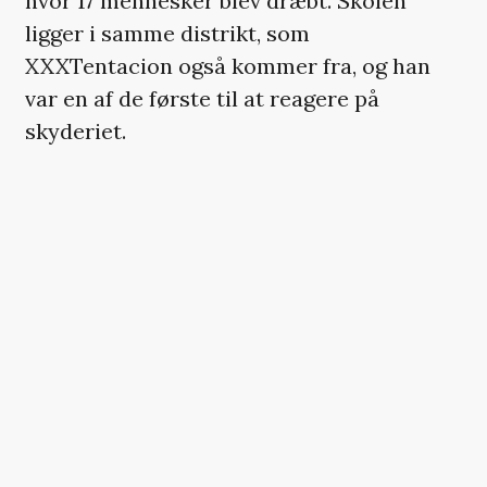
hvor 17 mennesker blev dræbt. Skolen
ligger i samme distrikt, som
XXXTentacion også kommer fra, og han
var en af de første til at reagere på
skyderiet.
Diskussionen om, hvorvidt man burde
lytte til en voldsanklaget kunstner, selv
om han laver smuk musik, der vækker
genklang hos mange, vil fortsætte – og den
er også nødvendig at tage. Men sange som
‘Hope’ gør det svært at argumentere for, at
XXXTentacion ikke har noget helt særligt
som kunstner.