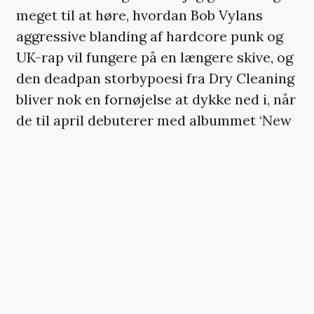
meget til at høre, hvordan Bob Vylans
aggressive blanding af hardcore punk og
UK-rap vil fungere på en længere skive, og
den deadpan storbypoesi fra Dry Cleaning
bliver nok en fornøjelse at dykke ned i, når
de til april debuterer med albummet ‘New
Long Leg’.
Artpunkerne i Squid er på vej med årets
måske mest imødesete rockdebut (‘Bright
Green Field’ udkommer til maj), og på
tværs af talrige tidligere singler og ep’er
har de vist, at de har virkelig godt styr på
at trække genren i nye, maniske retninger.