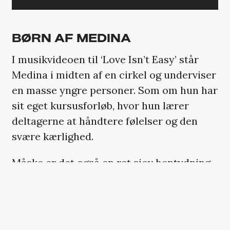
BØRN AF MEDINA
I musikvideoen til ‘Love Isn’t Easy’ står
Medina i midten af en cirkel og underviser
en masse yngre personer. Som om hun har
sit eget kursusforløb, hvor hun lærer
deltagerne at håndtere følelser og den
svære kærlighed.
Måske er det også en ret sjov hentydning
til det faktum, at flere danske musikere,
der bryder igennem nu, er inspirerede af
Medina.