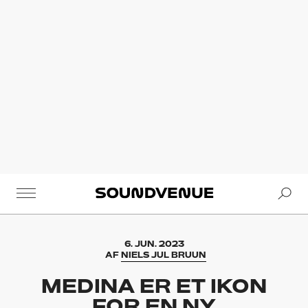
Se
Soundvenue
6. JUN. 2023
AF
NIELS JUL BRUUN
MEDINA ER ET IKON
FOR EN NY