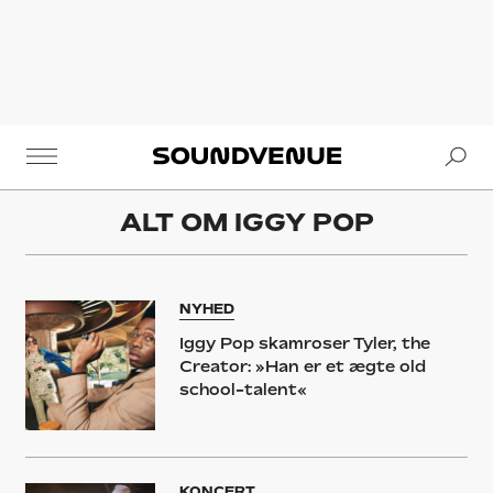
Se
Soundvenue
ALT OM
IGGY POP
NYHED
Iggy Pop skamroser Tyler, the
Creator: »Han er et ægte old
school-talent«
KONCERT