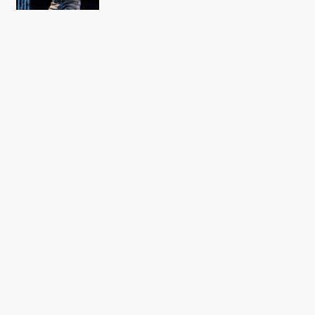
NYHED
Er det her årets fedeste
reklamefilm?
NYHED
Smukfest annoncerer fire nye
navne – bl.a. Iggy Pop og Volbeat
ALBUM
Iggy Pops signatur er