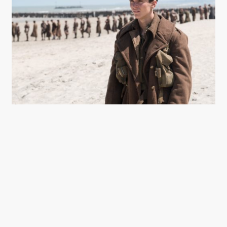
FIONN WHITEHEAD.
Det er Tommy naturligvis ulykkeligt
uvidende om, mens missilerne slår ned om
ørerne på ham som kæmpemæssige hagl.
Så sammen med en våbenbror forsøger
han at stjæle sig til en plads på et
lazaretskib. Deres klaustrofobiske