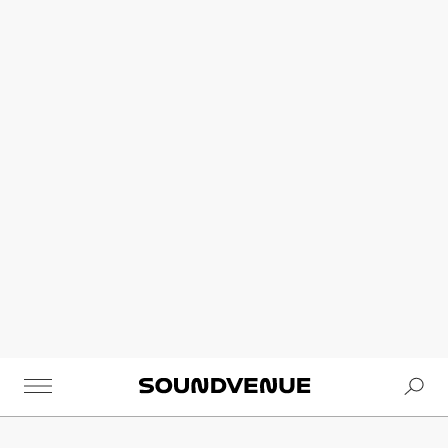
Se
Soundvenue