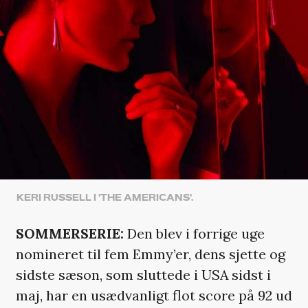
KERI RUSSELL I 'THE AMERICANS'.
SOMMERSERIE:
Den blev i forrige uge
nomineret til fem Emmy’er, dens sjette og
sidste sæson, som sluttede i USA sidst i
maj, har en usædvanligt flot score på 92 ud