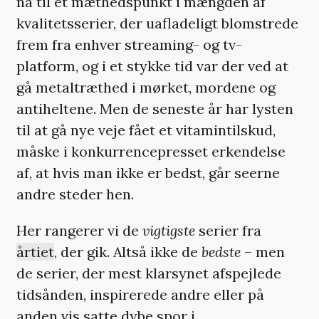
nå til et mæthedspunkt i mængden af
kvalitetsserier, der uafladeligt blomstrede
frem fra enhver streaming- og tv-
platform, og i et stykke tid var der ved at
gå metaltræthed i mørket, mordene og
antiheltene. Men de seneste år har lysten
til at gå nye veje fået et vitamintilskud,
måske i konkurrencepresset erkendelse
af, at hvis man ikke er bedst, går seerne
andre steder hen.
Her rangerer vi de
vigtigste
serier fra
årtiet
, der gik. Altså ikke de
bedste
– men
de serier, der mest klarsynet afspejlede
tidsånden, inspirerede andre eller på
anden vis satte dybe spor i