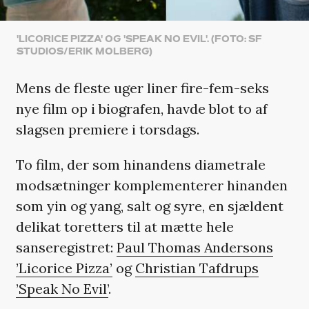
'LICORICE PIZZA' OG 'SPEAK NO EVIL'. (FOTO: SF
STUDIOS/ERIK MOLBERG)
Mens de fleste uger liner fire-fem-seks
nye film op i biografen, havde blot to af
slagsen premiere i torsdags.
To film, der som hinandens diametrale
modsætninger komplementerer hinanden
som yin og yang, salt og syre, en sjældent
delikat toretters til at mætte hele
sanseregistret:
Paul Thomas Andersons
’Licorice Pizza’
og
Christian Tafdrups
’Speak No Evil’
.