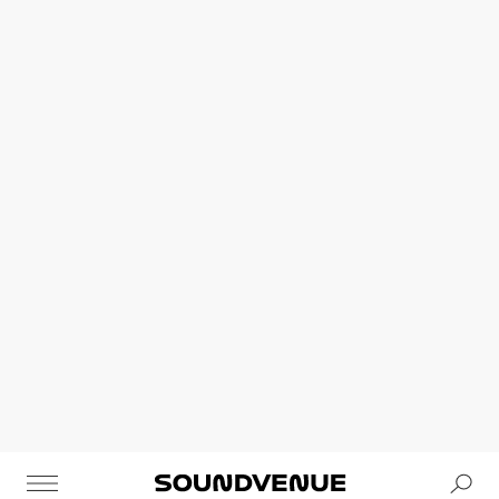
Se
Soundvenue