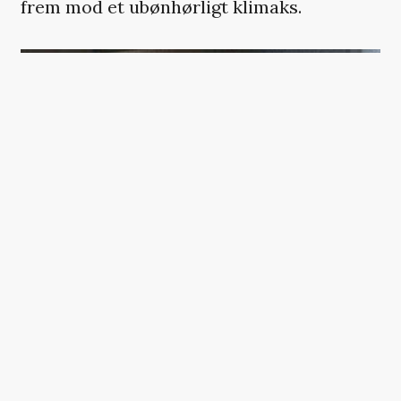
frem mod et ubønhørligt klimaks.
‘SPEAK NO EVIL’. (FOTO: ERIK MOLBERG HANSEN)
Nogle anmeldere er gået så langt som,
trods deres uforbeholdne begejstring, at
erklære, at ingen bør se filmen. Og godt
hjulpet af Tafdrups effektive og vidt