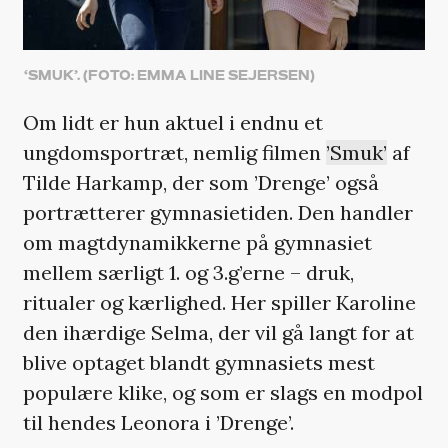
‘SMUK’. (FOTO: EMMA LINE SEJERSEN)
Om lidt er hun aktuel i endnu et
ungdomsportræt, nemlig filmen
’Smuk’
af
Tilde Harkamp, der som ’Drenge’ også
portrætterer gymnasietiden. Den handler
om magtdynamikkerne på gymnasiet
mellem særligt 1. og 3.g’erne – druk,
ritualer og kærlighed. Her spiller Karoline
den ihærdige Selma, der vil gå langt for at
blive optaget blandt gymnasiets mest
populære klike, og som er slags en modpol
til hendes Leonora i ’Drenge’.