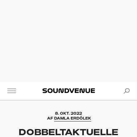
Se
Soundvenue
8. OKT. 2022
AF
DAMLA ERDÖLEK
DOBBELTAKTUELLE