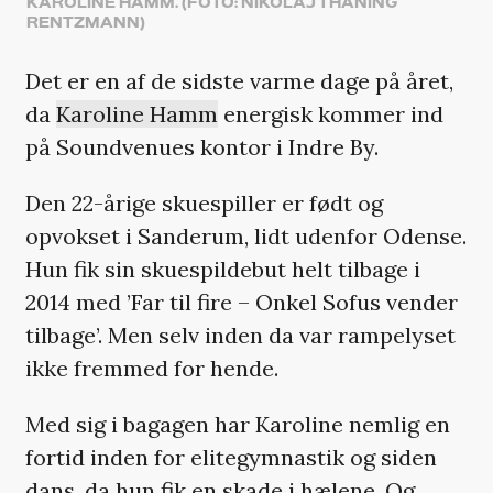
KAROLINE HAMM. (FOTO: NIKOLAJ THANING
RENTZMANN)
Det er en af de sidste varme dage på året,
da
Karoline Hamm
energisk kommer ind
på Soundvenues kontor i Indre By.
Den 22-årige skuespiller er født og
opvokset i Sanderum, lidt udenfor Odense.
Hun fik sin skuespildebut helt tilbage i
2014 med ’Far til fire – Onkel Sofus vender
tilbage’. Men selv inden da var rampelyset
ikke fremmed for hende.
Med sig i bagagen har Karoline nemlig en
fortid inden for elitegymnastik og siden
dans, da hun fik en skade i hælene. Og