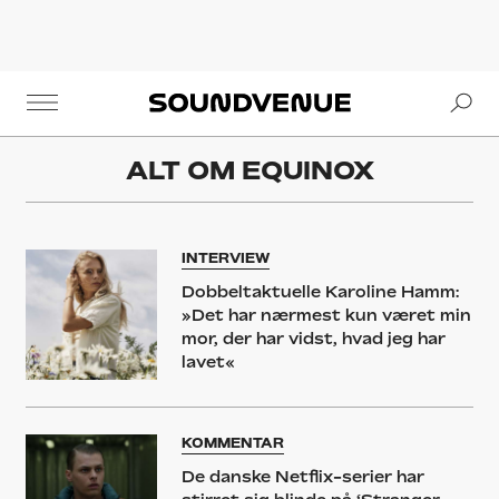
Se
Soundvenue
ALT OM
EQUINOX
INTERVIEW
Dobbeltaktuelle Karoline Hamm:
»Det har nærmest kun været min
mor, der har vidst, hvad jeg har
lavet«
KOMMENTAR
De danske Netflix-serier har