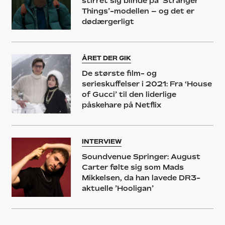
stirret sig blinde på ‘Stranger
Things’-modellen – og det er
dødærgerligt
ÅRET DER GIK
De største film- og
serieskuffelser i 2021: Fra ‘House
of Gucci’ til den liderlige
påskehare på Netflix
INTERVIEW
Soundvenue Springer: August
Carter følte sig som Mads
Mikkelsen, da han lavede DR3-
aktuelle ’Hooligan’
NYHED