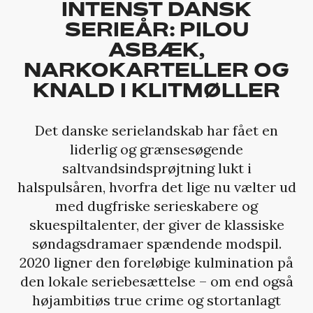
INTENST DANSK
SERIEÅR: PILOU
ASBÆK,
NARKOKARTELLER OG
KNALD I KLITMØLLER
Det danske serielandskab har fået en
liderlig og grænsesøgende
saltvandsindsprøjtning lukt i
halspulsåren, hvorfra det lige nu vælter ud
med dugfriske serieskabere og
skuespiltalenter, der giver de klassiske
søndagsdramaer spændende modspil.
2020 ligner den foreløbige kulmination på
den lokale seriebesættelse – om end også
højambitiøs true crime og stortanlagt