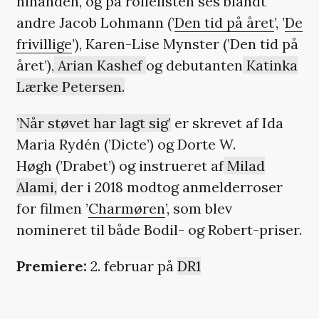
hinanden, og på rollelisten ses blandt
andre Jacob Lohmann (’
Den tid på året
’, ’
De
frivillige
’), Karen-Lise Mynster (’Den tid på
året’),
Arian Kashef
og debutanten
Katinka
Lærke Petersen.
’Når støvet har lagt sig’
er skrevet af Ida
Maria Rydén (’Dicte’) og Dorte W.
Høgh (’Drabet’) og instrueret af
Milad
Alami,
der i 2018 modtog anmelderroser
for filmen ’
Charmøren
’, som blev
nomineret til både Bodil- og Robert-priser.
Premiere:
2. februar på
DR1