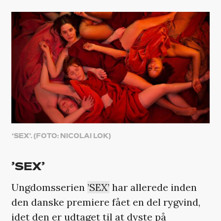
‘SEX’. (FOTO: NICOLAI LOK)
’SEX’
Ungdomsserien
’SEX’
har allerede inden
den danske premiere fået en del rygvind,
idet den er udtaget til at dyste på